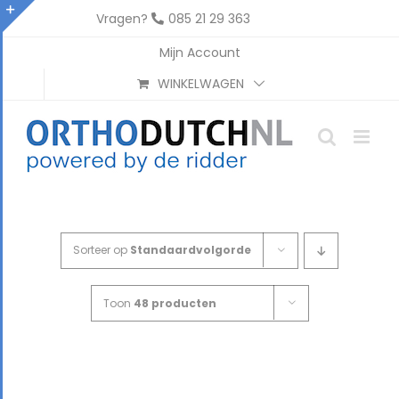
Ga
Vragen?
085 21 29 363
naar
Toggle
Mijn Account
inhoud
Sliding
WINKELWAGEN
Bar
Area
Sorteer op
Standaardvolgorde
Toon
48 producten