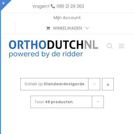
Ga
Vragen?
085 21 29 363
naar
Toggle
Mijn Account
inhoud
Sliding
WINKELWAGEN
Bar
Area
Sorteer op
Standaardvolgorde
Toon
48 producten