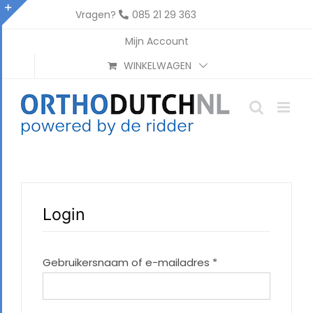
Ga
Vragen?
085 21 29 363
naar
Toggle
Mijn Account
inhoud
Sliding
WINKELWAGEN
Bar
Area
Login
Vereist
Gebruikersnaam of e-mailadres
*