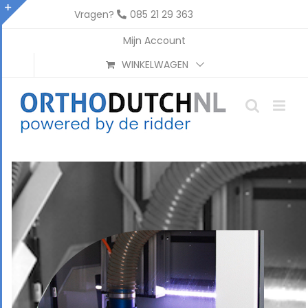
Ga
Vragen?
085 21 29 363
naar
Toggle
Mijn Account
inhoud
Sliding
WINKELWAGEN
Bar
Area