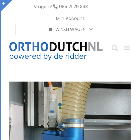
Ga
Vragen?
085 21 29 363
naar
Toggle
Mijn Account
inhoud
Sliding
WINKELWAGEN
Bar
Area