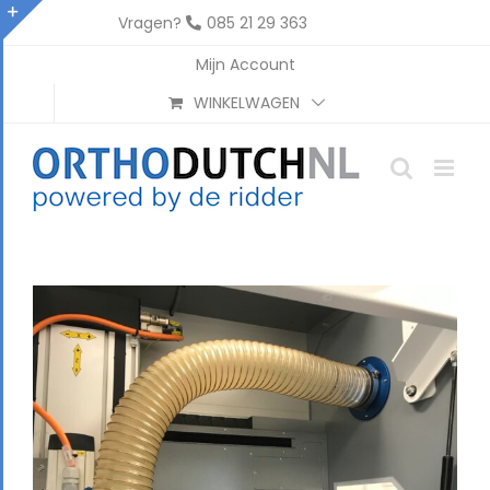
Ga
Vragen?
085 21 29 363
naar
Toggle
Mijn Account
inhoud
Sliding
WINKELWAGEN
Bar
Area