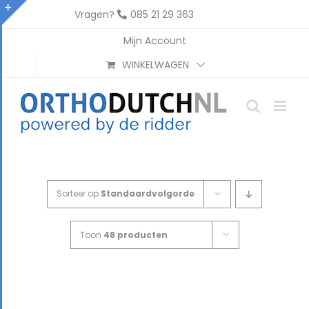
Ga
Vragen?
085 21 29 363
naar
Toggle
Mijn Account
inhoud
Sliding
WINKELWAGEN
Bar
Area
Sorteer op
Standaardvolgorde
Toon
48 producten