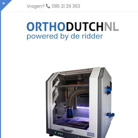
Ga
Vragen?
085 21 29 363
naar
Toggle
inhoud
Sliding
Bar
Area