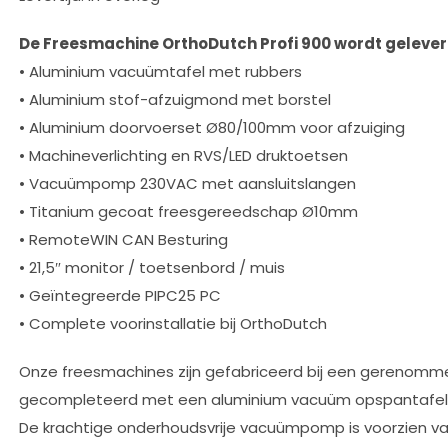
De Freesmachine OrthoDutch Profi 900 wordt geleverd
• Aluminium vacuümtafel met rubbers
• Aluminium stof-afzuigmond met borstel
• Aluminium doorvoerset Ø80/100mm voor afzuiging
• Machineverlichting en RVS/LED druktoetsen
• Vacuümpomp 230VAC met aansluitslangen
• Titanium gecoat freesgereedschap Ø10mm
• RemoteWIN CAN Besturing
• 21,5″ monitor / toetsenbord / muis
• Geïntegreerde PIPC25 PC
• Complete voorinstallatie bij OrthoDutch
Onze freesmachines zijn gefabriceerd bij een gerenomm
gecompleteerd met een aluminium vacuüm opspantafel die
De krachtige onderhoudsvrije vacuümpomp is voorzien van