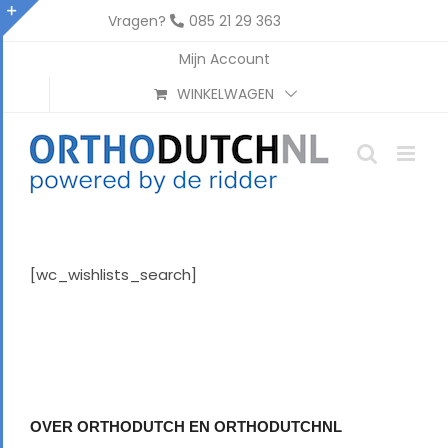
Ga
Vragen?
085 21 29 363
naar
Toggle
Mijn Account
inhoud
Sliding
WINKELWAGEN
Bar
Area
[wc_wishlists_search]
OVER ORTHODUTCH EN ORTHODUTCHNL